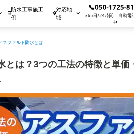
📞050-1725-8
防水工事施工
対応地
365日/24時間 自動電
例
域
中
アスファルト防水とは
水とは？3つの工法の特徴と単価
介