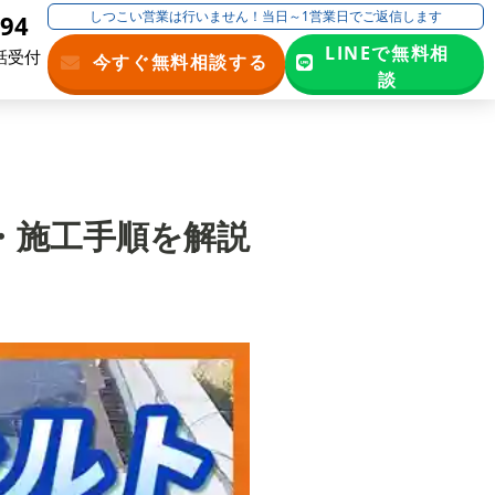
しつこい営業は行いません！当日～1営業日でご返信します
194
LINEで無料相
話受付
今すぐ無料相談する
談
・施工手順を解説