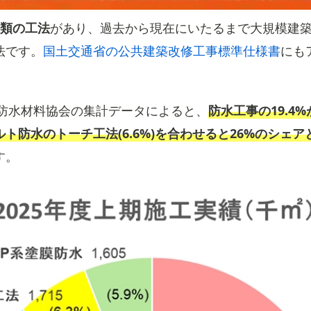
種類の工法
があり、過去から現在にいたるまで大規模建
法です。
国土交通省の公共建築改修工事標準仕様書
にも
本防水材料協会の集計データによると、
防水工事の19.4
ト防水のトーチ工法(6.6%)を合わせると26%のシェ
す。