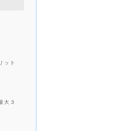
リット
最大３