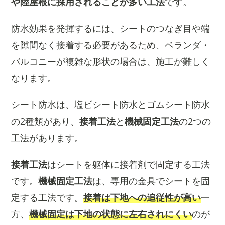
や陸屋根に採用されることが多い工法
です。
防水効果を発揮するには、シートのつなぎ目や端
を隙間なく接着する必要があるため、ベランダ・
バルコニーが複雑な形状の場合は、施工が難しく
なります。
シート防水は、塩ビシート防水とゴムシート防水
の2種類があり、
接着工法
と
機械固定工法
の2つの
工法があります。
接着工法
はシートを躯体に接着剤で固定する工法
です。
機械固定工法
は、専用の金具でシートを固
定する工法です。
接着は下地への追従性が高い
一
方、
機械固定は下地の状態に左右されにくい
のが