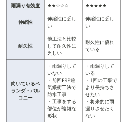
雨漏り有効度
★★☆☆☆
★★★★★
伸縮性に乏し
伸縮性に乏し
伸縮性
い
い
他工法と比較
耐久性に優れ
耐久性
して耐久性に
ている
乏しい
・雨漏りして
・雨漏りして
いない
いる
・前回FRP通
・1回の工事で
向いているベ
気緩衝工法で
より長持ちさ
ランダ・バル
防水工事
せたい
コニー
・工事をする
・将来的に雨
部位が複雑な
漏りさせたく
形状
ない