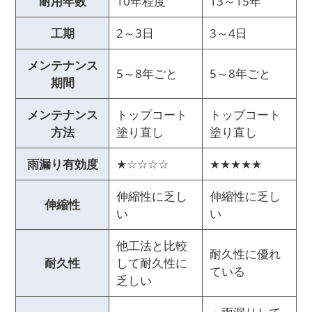
耐用年数
10年程度
13～15年
工期
2～3日
3～4日
メンテナンス
5～8年ごと
5～8年ごと
期間
メンテナンス
トップコート
トップコート
方法
塗り直し
塗り直し
雨漏り有効度
★☆☆☆☆
★★★★★
伸縮性に乏し
伸縮性に乏し
伸縮性
い
い
他工法と比較
耐久性に優れ
耐久性
して耐久性に
ている
乏しい