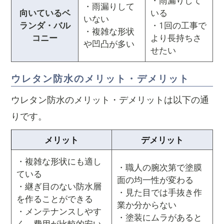
・雨漏りして
・雨漏りして
向いているベ
いる
いない
ランダ・バル
・1回の工事で
・複雑な形状
コニー
より長持ちさ
や凹凸が多い
せたい
ウレタン防水のメリット・デメリット
ウレタン防水のメリット・デメリットは以下の通
りです。
メリット
デメリット
・複雑な形状にも適し
・職人の腕次第で塗膜
ている
面の均一性が変わる
・継ぎ目のない防水層
・見た目では手抜き作
を作ることができる
業か分からない
・メンテナンスしやす
・塗装にムラがあると
く、費用が比較的安い