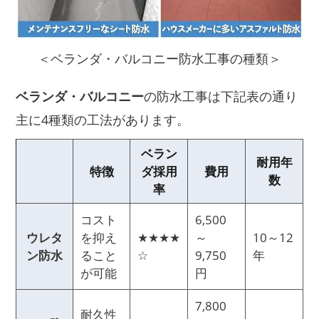
＜ベランダ・バルコニー防水工事の種類＞
ベランダ・バルコニー
の防水工事は下記表の通り
主に4種類の工法があります。
ベラン
耐用年
特徴
ダ採用
費用
数
率
コスト
6,500
ウレタ
を抑え
★★★★
～
10～12
ン防水
ること
☆
9,750
年
が可能
円
7,800
耐久性