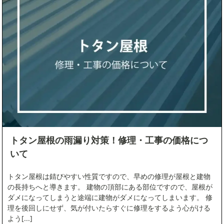
屋上防水
火災保険
見積もり
防水工事の基礎知識
防水工事よくある疑問100選
防水工事全般
トタン屋根の雨漏り対策！修理・工事の価格につ
いて
防水工事失敗事例
トタン屋根は錆びやすい性質ですので、早めの修理が屋根と建物
の長持ちへと導きます。 建物の頂部にある部位ですので、屋根が
雨漏り
ダメになってしまうと途端に建物がダメになってしまいます。 修
理を後回しにせず、気が付いたらすぐに修理をするよう心がける
よう[...]