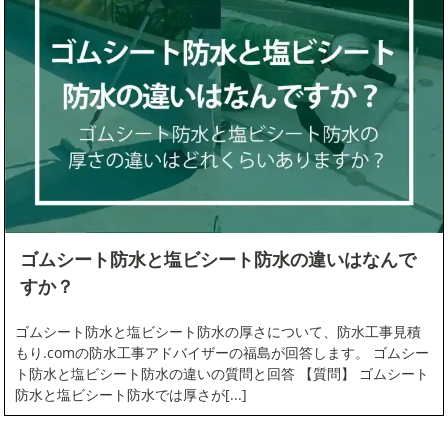
コラム
シート防水
ハウスメーカー
ベランダ防水
マンション
ゴムシート防水と塩ビシート防水の違いはなんで
メディア掲載
すか？
ゴムシート防水と塩ビシート防水の厚さについて、防水工事見積
外壁塗装
もり.comの防水工事アドバイザーの福島が回答します。 ゴムシー
ト防水と塩ビシート防水の違いの質問と回答 【質問】 ゴムシート
大規模修繕工事
防水と塩ビシート防水では厚さが[...]
太陽光パネル