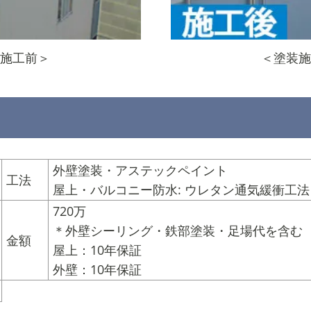
施工前＞
＜塗装施
外壁塗装・アステックペイント
工法
屋上・バルコニー防水: ウレタン通気緩衝工法
720万
＊外壁シーリング・鉄部塗装・足場代を含む
金額
屋上：10年保証
外壁：10年保証