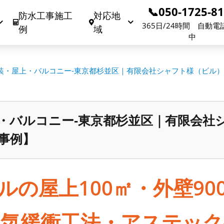
📞050-1725-8
防水工事施工
対応地
365日/24時間 自動電
例
域
中
装・屋上・バルコニー-東京都杉並区｜有限会社シャフト様（ビル
・バルコニー-東京都杉並区｜有限会社
事例】
ルの屋上100㎡・外壁90
通気緩衝工法・アステック