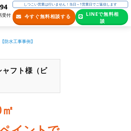
しつこい営業は行いません！当日～1営業日でご返信します
194
LINEで無料相
話受付
今すぐ無料相談する
談
）【防水工事事例】
シャフト様（ビ
0㎡
ペイントで