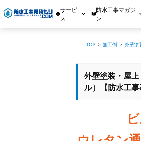
サービ
防水工事マガジ
ス
ン
TOP
施工例
外壁塗
外壁塗装・屋上
ル）【防水工事
ビ
ウレタン