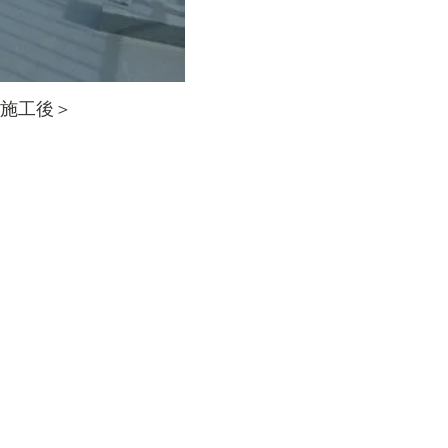
施工後＞
。