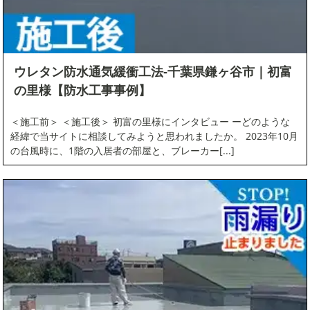
トップコート
工法選択
塩ビシート接着工法
塩ビシート接着工法
塩ビシート機械固定法
塩ビシート機械固定法
ウレタン防水通気緩衝工法-千葉県鎌ヶ谷市｜初富
外壁塗装
外壁工事
の里様【防水工事事例】
外壁塗装
屋根工事
＜施工前＞ ＜施工後＞ 初富の里様にインタビュー ーどのような
改質アスファルト系塗膜防水
外壁工事
経緯で当サイトに相談してみようと思われましたか。 2023年10月
改質アスファルト防水トーチ工法
の台風時に、1階の入居者の部屋と、ブレーカー[...]
屋根工事
改質アスファルト防水常温粘着工
法
改質アスファルト系塗膜防水
高強度ウレタン防水
改質アスファルト防水トーチ工法
改質アスファルト防水常温粘着工法
インタビュー
あり
なし
高強度ウレタン防水