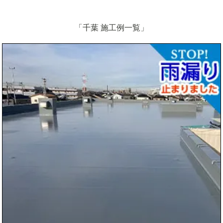
ハウスメーカー
ビル
マンションアパート
FRP防水通気緩衝工法
「千葉 施工例一覧」
物件タイプ
一般住宅
店舗付き住宅
ウレタンメッシュ工法
施設
ウレタン密着工法
FRP防水
ウレタン通気緩衝工法
FRP防水通気緩衝工法
ウレタン防水バリボード工法
ウレタンメッシュ工法
ウレタン密着工法
ウレタン防水１層塗り
ウレタン通気緩衝工法
ウレタン防水バリボード工法
エポキシ樹脂ペースト工法
ウレタン防水１層塗り
ゴムシート密着工法
エポキシ樹脂ペースト工法
ゴムシート密着工法
トップコート