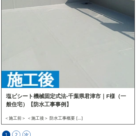
塩ビシート機械固定式法-千葉県君津市｜F様（一
般住宅）【防水工事事例】
＜施工前＞ ＜施工後＞ 防水工事概要 [...]
1
2
次